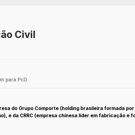
ão Civil
Efetivo
ém para PcD
para PcD
esa do Grupo Comporte (holding brasileira formada por
mo), e da CRRC (empresa chinesa líder em fabricação e f