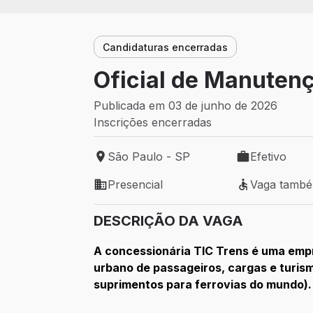
Candidaturas encerradas
Oficial de Manutenç
Publicada em 03 de junho de 2026
Inscrições encerradas
São Paulo - SP
Efetivo
Local de trabalho: São Paulo - SP
Tipo de vaga: 
Presencial
Vaga tamb
Modelo de trabalho: Presencial
Vaga também 
DESCRIÇÃO DA VAGA
A concessionária TIC Trens é uma empr
urbano de passageiros, cargas e turis
suprimentos para ferrovias do mundo).