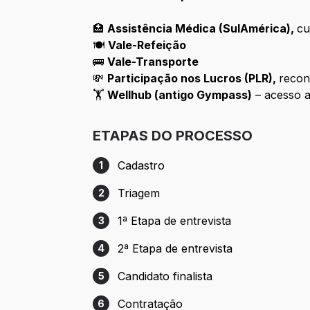
🏥
Assistência Médica (SulAmérica),
cu
🍽️
Vale-Refeição
🚌
Vale-Transporte
💸
Participação nos Lucros (PLR),
recon
🏋️
Wellhub (antigo Gympass)
– acesso a
ETAPAS DO PROCESSO
Cadastro
1
Etapa 1: Cadastro
Triagem
2
Etapa 2: Triagem
1ª Etapa de entrevista
3
Etapa 3: 1ª Etapa de entrevista
2ª Etapa de entrevista
4
Etapa 4: 2ª Etapa de entrevista
Candidato finalista
5
Etapa 5: Candidato finalista
Contratação
6